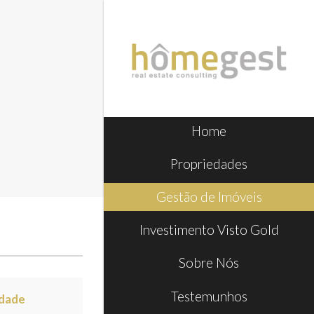
Home
Propriedades
Gestão de Imóveis
Investimento Visto Gold
Sobre Nós
Testemunhos
idade