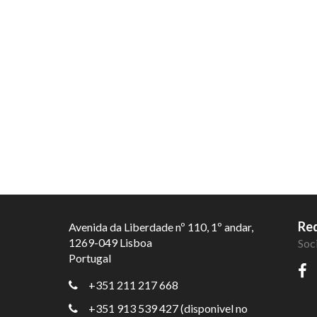
Red
Avenida da Liberdade nº 110, 1º andar,
1269-049 Lisboa
Soc
Portugal
+351 211 217 668
+351 913 539 427 (disponivel no