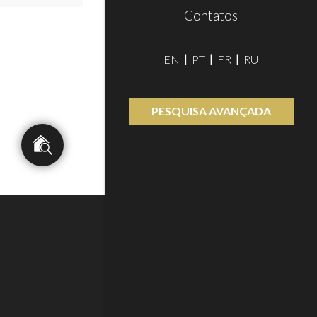
Contatos
EN
PT
FR
RU
PESQUISA AVANÇADA